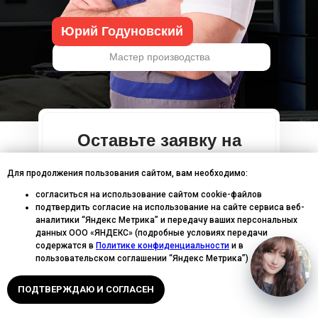
Юрий Годуновский
Мастер производства
Оставьте заявку на
выезд мастера
Для продолжения пользования сайтом, вам необходимо:
согласиться на использование сайтом cookie-файлов
Напишите нам в удобный
подтвердить согласие на использование на сайте сервиса веб-
аналитики “Яндекс Метрика” и передачу ваших персональных
для вас мессенджер
данных ООО «ЯНДЕКС» (подробные условиях передачи
содержатся в
Политике конфиденциальности
и в
пользовательском соглашении “Яндекс Метрика”)
Написать в MAX
ПОДТВЕРЖДАЮ И СОГЛАСЕН
Написать в Telegram