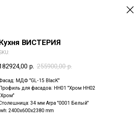
Кухня ВИСТЕРИЯ
SKU:
182924,00
р.
255900,00
р.
Фасад: МДФ "GL-15 BlacK"
Профиль для фасадов: НН01 "Хром НН02
"Хром"
Столешница: 34 мм Arpa "0001 Белый"
lwh: 2400x600x2380 mm