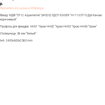
р.
Рассчитать эту кухню в WhatsApp
Фасад: МДФ "ST-12 Aquamarine" (№320) ЛДСП EGGER "Н1113 ST10 Дуб Канзас
коричневый"
Профиль для фасадов: НН01 "Хром НН02 "Хром НН03 "Хром НН06 "Хром"
Столешница: 38 мм "Белый"
lwh: 2400x600x2380 mm